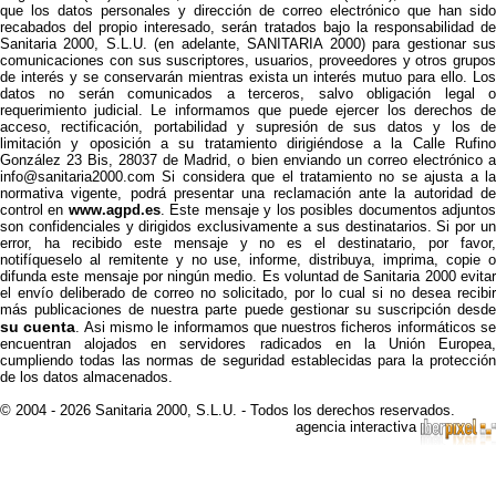
que los datos personales y dirección de correo electrónico que han sido
recabados del propio interesado, serán tratados bajo la responsabilidad de
Sanitaria 2000, S.L.U. (en adelante, SANITARIA 2000) para gestionar sus
comunicaciones con sus suscriptores, usuarios, proveedores y otros grupos
de interés y se conservarán mientras exista un interés mutuo para ello. Los
datos no serán comunicados a terceros, salvo obligación legal o
requerimiento judicial. Le informamos que puede ejercer los derechos de
acceso, rectificación, portabilidad y supresión de sus datos y los de
limitación y oposición a su tratamiento dirigiéndose a la Calle Rufino
González 23 Bis, 28037 de Madrid, o bien enviando un correo electrónico a
info@sanitaria2000.com Si considera que el tratamiento no se ajusta a la
normativa vigente, podrá presentar una reclamación ante la autoridad de
control en
www.agpd.es
. Este mensaje y los posibles documentos adjunto
son confidenciales y dirigidos exclusivamente a sus destinatarios. Si por un
error, ha recibido este mensaje y no es el destinatario, por favor,
notifíqueselo al remitente y no use, informe, distribuya, imprima, copie o
difunda este mensaje por ningún medio. Es voluntad de Sanitaria 2000 evitar
el envío deliberado de correo no solicitado, por lo cual si no desea recibir
más publicaciones de nuestra parte puede gestionar su suscripción desde
su cuenta
. Asi mismo le informamos que nuestros ficheros informáticos s
encuentran alojados en servidores radicados en la Unión Europea,
cumpliendo todas las normas de seguridad establecidas para la protección
de los datos almacenados.
© 2004 - 2026 Sanitaria 2000, S.L.U. - Todos los derechos reservados.
agencia interactiva