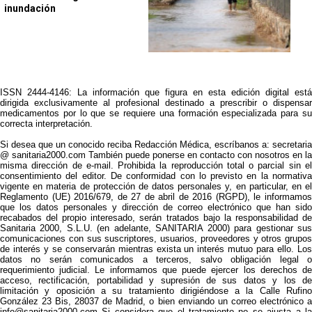
inundación
ISSN 2444-4146: La información que figura en esta edición digital está
dirigida exclusivamente al profesional destinado a prescribir o dispensar
medicamentos por lo que se requiere una formación especializada para su
correcta interpretación.
Si desea que un conocido reciba Redacción Médica, escríbanos a: secretaria
@ sanitaria2000.com También puede ponerse en contacto con nosotros en la
misma dirección de e-mail. Prohibida la reproducción total o parcial sin el
consentimiento del editor. De conformidad con lo previsto en la normativa
vigente en materia de protección de datos personales y, en particular, en el
Reglamento (UE) 2016/679, de 27 de abril de 2016 (RGPD), le informamos
que los datos personales y dirección de correo electrónico que han sido
recabados del propio interesado, serán tratados bajo la responsabilidad de
Sanitaria 2000, S.L.U. (en adelante, SANITARIA 2000) para gestionar sus
comunicaciones con sus suscriptores, usuarios, proveedores y otros grupos
de interés y se conservarán mientras exista un interés mutuo para ello. Los
datos no serán comunicados a terceros, salvo obligación legal o
requerimiento judicial. Le informamos que puede ejercer los derechos de
acceso, rectificación, portabilidad y supresión de sus datos y los de
limitación y oposición a su tratamiento dirigiéndose a la Calle Rufino
González 23 Bis, 28037 de Madrid, o bien enviando un correo electrónico a
info@sanitaria2000.com Si considera que el tratamiento no se ajusta a la