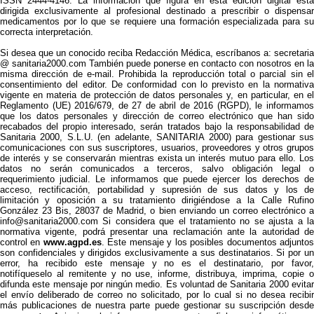
ISSN 2444-4146: La información que figura en esta edición digital está
dirigida exclusivamente al profesional destinado a prescribir o dispensar
medicamentos por lo que se requiere una formación especializada para su
correcta interpretación.
Si desea que un conocido reciba Redacción Médica, escríbanos a: secretaria
@ sanitaria2000.com También puede ponerse en contacto con nosotros en la
misma dirección de e-mail. Prohibida la reproducción total o parcial sin el
consentimiento del editor. De conformidad con lo previsto en la normativa
vigente en materia de protección de datos personales y, en particular, en el
Reglamento (UE) 2016/679, de 27 de abril de 2016 (RGPD), le informamos
que los datos personales y dirección de correo electrónico que han sido
recabados del propio interesado, serán tratados bajo la responsabilidad de
Sanitaria 2000, S.L.U. (en adelante, SANITARIA 2000) para gestionar sus
comunicaciones con sus suscriptores, usuarios, proveedores y otros grupos
de interés y se conservarán mientras exista un interés mutuo para ello. Los
datos no serán comunicados a terceros, salvo obligación legal o
requerimiento judicial. Le informamos que puede ejercer los derechos de
acceso, rectificación, portabilidad y supresión de sus datos y los de
limitación y oposición a su tratamiento dirigiéndose a la Calle Rufino
González 23 Bis, 28037 de Madrid, o bien enviando un correo electrónico a
info@sanitaria2000.com Si considera que el tratamiento no se ajusta a la
normativa vigente, podrá presentar una reclamación ante la autoridad de
control en
www.agpd.es
. Este mensaje y los posibles documentos adjunto
son confidenciales y dirigidos exclusivamente a sus destinatarios. Si por un
error, ha recibido este mensaje y no es el destinatario, por favor,
notifíqueselo al remitente y no use, informe, distribuya, imprima, copie o
difunda este mensaje por ningún medio. Es voluntad de Sanitaria 2000 evitar
el envío deliberado de correo no solicitado, por lo cual si no desea recibir
más publicaciones de nuestra parte puede gestionar su suscripción desde